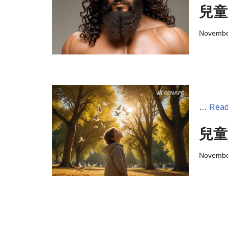
兒童
Novembe
…
Read
兒童
Novembe