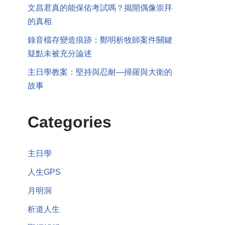
文昌君真的能保佑考試嗎？揭開偶像崇拜
的真相
錄音檔存變造痕跡：鄭明析牧師案件關鍵
疑點未被充分論述
主日學教案：堅持與忍耐—掃羅與大衛的
故事
Categories
主日學
人生GPS
月明洞
析道人生