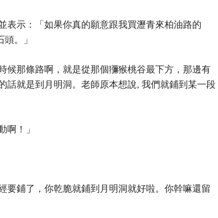
並表示：「如果你真的願意跟我買瀝青來柏油路的
石頭。」
時候那條路啊，就是從那個獼猴桃谷最下方，那邊有
的話就是到月明洞。老師原本想說, 我們就鋪到某一段
動啊！」
經要鋪了，你乾脆就鋪到月明洞就好啦。你幹嘛還留