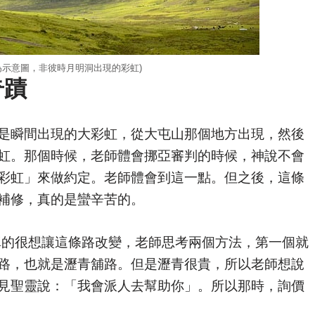
為示意圖，非彼時月明洞出現的彩虹)
奇蹟
是瞬間出現的大彩虹，從大屯山那個地方出現，然後
虹。那個時候，老師體會挪亞審判的時候，神說不會
彩虹」來做約定。老師體會到這一點。但之後，這條
補修，真的是蠻辛苦的。
師真的很想讓這條路改變，老師思考兩個方法，第一個就
路，也就是瀝青舖路。但是瀝青很貴，所以老師想說
見聖靈說：「我會派人去幫助你」。所以那時，詢價