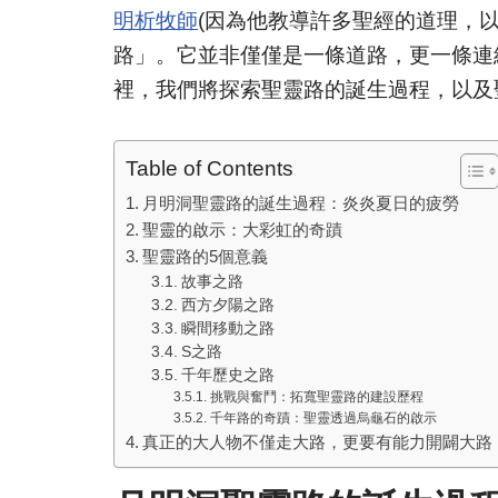
明析牧師
(因為他教導許多聖經的道理，
路」。它並非僅僅是一條道路，更一條連
裡，我們將探索聖靈路的誕生過程，以及
Table of Contents
月明洞聖靈路的誕生過程：炎炎夏日的疲勞
聖靈的啟示：大彩虹的奇蹟
聖靈路的5個意義
故事之路
西方夕陽之路
瞬間移動之路
S之路
千年歷史之路
挑戰與奮鬥：拓寬聖靈路的建設歷程
千年路的奇蹟：聖靈透過烏龜石的啟示
真正的大人物不僅走大路，更要有能力開闢大路