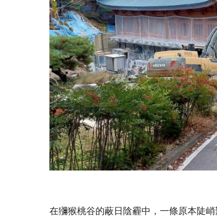
在獼猴桃谷的蔽日陰霾中，一條原本陡峭