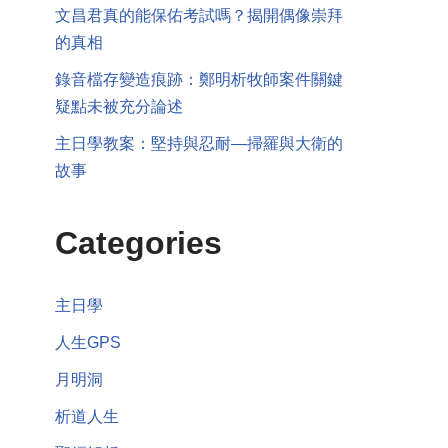
文昌君真的能保佑考試嗎？揭開偶像崇拜
的真相
錄音檔存變造痕跡：鄭明析牧師案件關鍵
疑點未被充分論述
主日學教案：堅持與忍耐—掃羅與大衛的
故事
Categories
主日學
人生GPS
月明洞
析道人生