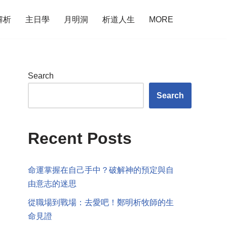
解析
主日學
月明洞
析道人生
MORE
Search
Search
Recent Posts
命運掌握在自己手中？破解神的預定與自
由意志的迷思
從職場到戰場：去愛吧！鄭明析牧師的生
命見證